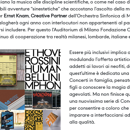
iano la musica alle discipline scientifiche, o come nel caso 
ili avventure “sinestetiche” che accostano l’ascolto della m
er
Ernst Knam
,
Creative Partner
dell’Orchestra Sinfonica di 
 dialogherà ogni anno con interlocutori non appartenenti al
iarsi includere. Per questo l’Auditorium di Milano Fondazion
inuo di cooperazione tra realtà milanesi, lombarde, italiane e
Essere più inclusivi implica 
modulando l’offerta artistica
addetti ai lavori ai neofiti, 
quest’ultime è dedicata una
Concerti in famiglia, pensato
figli a conoscere la magia d
agevolati. Ma non finisce qu
una nuovissima serie di Conc
per consentire a coloro che 
imparare a interfacciarsi a
alla qualità.