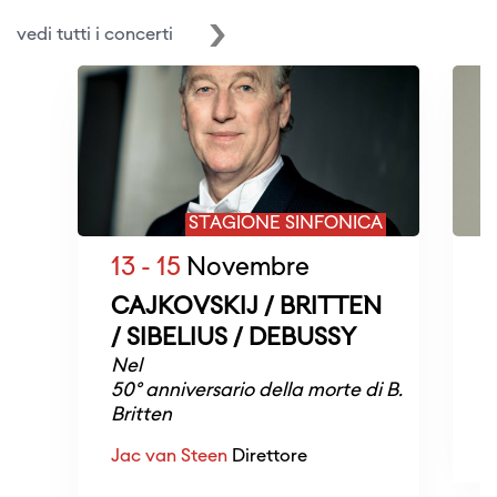
vedi tutti i concerti
STAGIONE SINFONICA
13 - 15
Novembre
CAJKOVSKIJ / BRITTEN
/ SIBELIUS / DEBUSSY
Nel
N
50° anniversario della morte di B.
Britten
s
Jac van Steen
Direttore