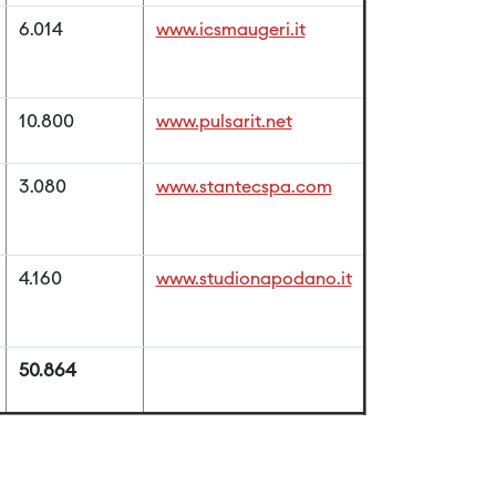
6.014
www.icsmaugeri.it
10.800
www.pulsarit.net
3.080
www.stantecspa.com
4.160
www.studionapodano.it
50.864