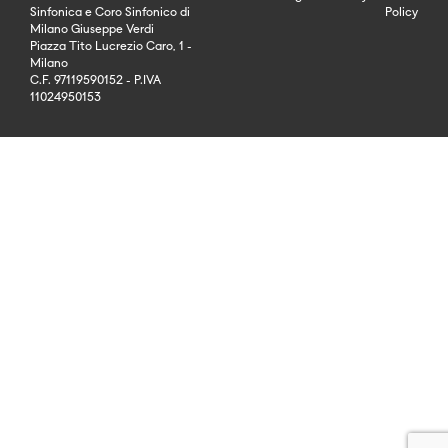
Sinfonica e Coro Sinfonico di
Policy
Milano Giuseppe Verdi
Piazza Tito Lucrezio Caro, 1 -
Milano
C.F. 97119590152 - P.IVA
11024950153