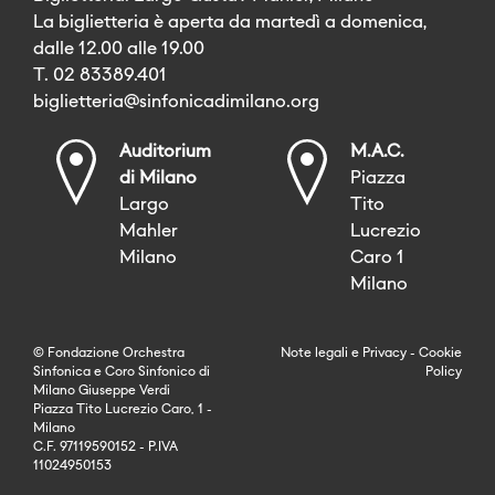
La biglietteria è aperta da martedì a domenica,
dalle 12.00 alle 19.00
T. 02 83389.401
biglietteria@sinfonicadimilano.org
Auditorium
M.A.C.
di Milano
Piazza
Largo
Tito
Mahler
Lucrezio
Milano
Caro 1
Milano
© Fondazione Orchestra
Note legali
e
Privacy
-
Cookie
Sinfonica e Coro Sinfonico di
Policy
Milano Giuseppe Verdi
Piazza Tito Lucrezio Caro, 1 -
Milano
C.F. 97119590152 - P.IVA
11024950153