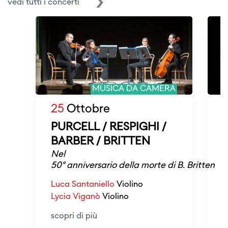
vedi tutti i concerti
MUSICA DA CAMERA
25
Ottobre
PURCELL / RESPIGHI /
BARBER / BRITTEN
Nel
T
50° anniversario della morte di B. Britten
B
Luca Santaniello
Violino
E
Lycia Viganò
Violino
T
scopri di più
s