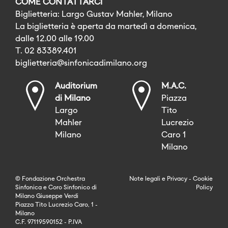
COME CONTATTARCI
Biglietteria: Largo Gustav Mahler, Milano
La biglietteria è aperta da martedì a domenica,
dalle 12.00 alle 19.00
T. 02 83389.401
biglietteria@sinfonicadimilano.org
Auditorium
M.A.C.
di Milano
Piazza
Largo
Tito
Mahler
Lucrezio
Milano
Caro 1
Milano
© Fondazione Orchestra
Note legali
e
Privacy
-
Cookie
Sinfonica e Coro Sinfonico di
Policy
Milano Giuseppe Verdi
Piazza Tito Lucrezio Caro, 1 -
Milano
C.F. 97119590152 - P.IVA