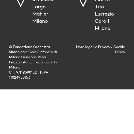
di Milano
Piazza
Largo
Tito
Mahler
Lucrezio
Milano
Caro 1
Milano
© Fondazione Orchestra
Note legali
e
Privacy
-
Cookie
Sinfonica e Coro Sinfonico di
Policy
Milano Giuseppe Verdi
Piazza Tito Lucrezio Caro, 1 -
Milano
C.F. 97119590152 - P.IVA
11024950153