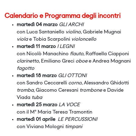
Calendario e Programma degli incontri
martedì 04 marzo
GLI ARCHI
con Luca Santaniello
violino
, Gabriele Mugnai
viola
e Tobia Scarpolini
violoncello
martedì 11 marzo
I LEGNI
con Nicolò Manachino
flauto
, Raffaella Ciapponi
clarinetto
, Emiliano Greci
oboe
e Andrea Magnani
fagotto
martedì 18 marzo
GLI OTTONI
con Sandro Ceccarelli
corno
, Alessandro Ghidotti
tromba
, Giacomo Ceresani
trombone
e Davide
Viada
tuba
martedì 25 marzo
LA VOCE
con il M° Maria Teresa Tramontin
martedì 01 aprile
LE PERCUSSIONI
con Viviana Mologni
timpani