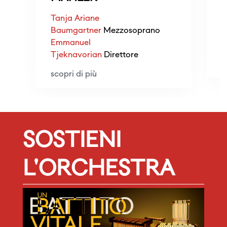
Tanja Ariane
Baumgartner
Mezzosoprano
J
Emmanuel
P
Tjeknavorian
Direttore
s
scopri di più
SOSTIENI
L'ORCHESTRA