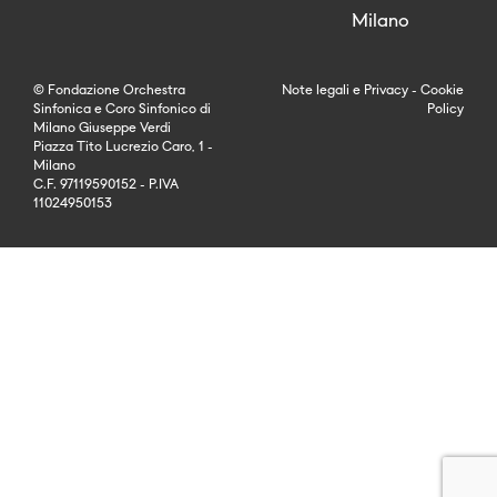
Milano
© Fondazione Orchestra
Note legali
e
Privacy
-
Cookie
Sinfonica e Coro Sinfonico di
Policy
Milano Giuseppe Verdi
Piazza Tito Lucrezio Caro, 1 -
Milano
C.F. 97119590152 - P.IVA
11024950153