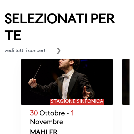
SELEZIONATI PER
TE
vedi tutti i concerti
STAGIONE SINFONICA
30
Ottobre -
1
6
Novembre
MAHLER