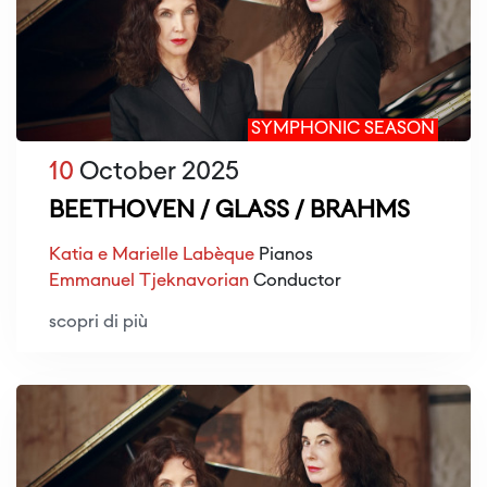
SYMPHONIC SEASON
10
October 2025
BEETHOVEN / GLASS / BRAHMS
Katia e Marielle Labèque
Pianos
Emmanuel Tjeknavorian
Conductor
scopri di più