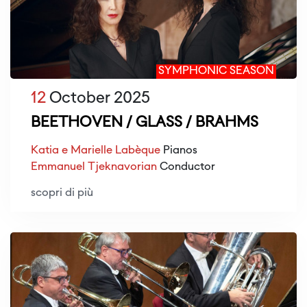
SYMPHONIC SEASON
12
October 2025
BEETHOVEN / GLASS / BRAHMS
Katia e Marielle Labèque
Pianos
Emmanuel Tjeknavorian
Conductor
scopri di più