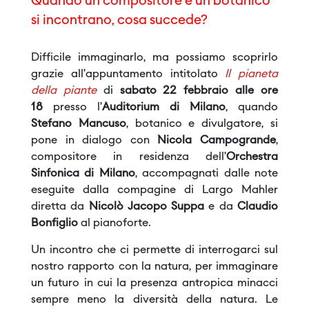
Quando un compositore e un botanico
si incontrano, cosa succede?
Difficile immaginarlo, ma possiamo scoprirlo
grazie all’appuntamento intitolato
Il pianeta
della piante
di
sabato 22 febbraio alle ore
18
presso l’
Auditorium di Milano
, quando
Stefano Mancuso
, botanico e divulgatore, si
pone in dialogo con
Nicola Campogrande
,
compositore in residenza dell’
Orchestra
Sinfonica di Milano
, accompagnati dalle note
eseguite dalla compagine di Largo Mahler
diretta da
Nicolò Jacopo Suppa
e da
Claudio
Bonfiglio
al pianoforte.
Un incontro che ci permette di interrogarci sul
nostro rapporto con la natura, per immaginare
un futuro in cui la presenza antropica minacci
sempre meno la diversità della natura. Le