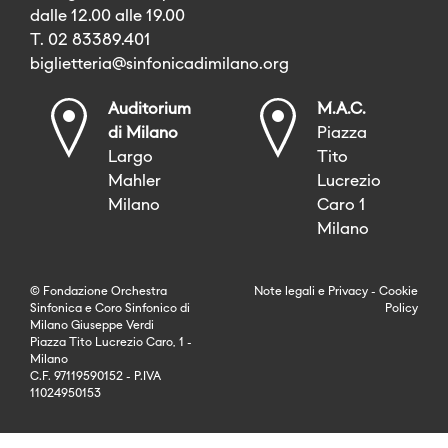
dalle 12.00 alle 19.00
T. 02 83389.401
biglietteria@sinfonicadimilano.org
Auditorium
M.A.C.
di Milano
Piazza
Largo
Tito
Mahler
Lucrezio
Milano
Caro 1
Milano
© Fondazione Orchestra
Note legali
e
Privacy
-
Cookie
Sinfonica e Coro Sinfonico di
Policy
Milano Giuseppe Verdi
Piazza Tito Lucrezio Caro, 1 -
Milano
C.F. 97119590152 - P.IVA
11024950153