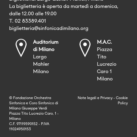
La biglietteria è aperta da martedì a domenica,
dalle 12.00 alle 19.00
T. 02 83389.401
biglietteria@sinfonicadimilano.org
Auditorium
M.A.C.
di Milano
Piazza
Largo
Tito
Mahler
Lucrezio
Milano
Caro 1
Milano
© Fondazione Orchestra
Note legali
e
Privacy
-
Cookie
Sinfonica e Coro Sinfonico di
Policy
Milano Giuseppe Verdi
Piazza Tito Lucrezio Caro, 1 -
Milano
C.F. 97119590152 - P.IVA
11024950153