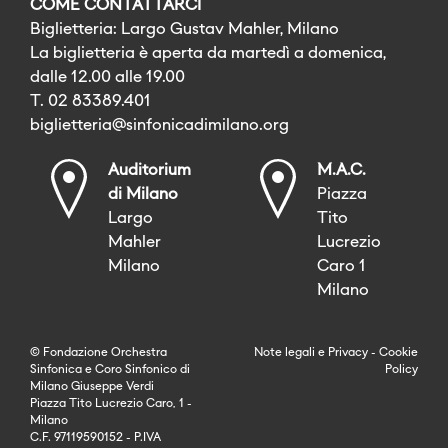
COME CONTATTARCI
Biglietteria: Largo Gustav Mahler, Milano
La biglietteria è aperta da martedì a domenica,
dalle 12.00 alle 19.00
T. 02 83389.401
biglietteria@sinfonicadimilano.org
Auditorium
M.A.C.
di Milano
Piazza
Largo
Tito
Mahler
Lucrezio
Milano
Caro 1
Milano
© Fondazione Orchestra
Note legali
e
Privacy
-
Cookie
Sinfonica e Coro Sinfonico di
Policy
Milano Giuseppe Verdi
Piazza Tito Lucrezio Caro, 1 -
Milano
C.F. 97119590152 - P.IVA