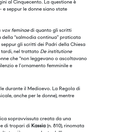
igini al Cinquecento. La questione è
– e seppur le donne siano state
ù
vox feminae
di quanto gli scritti
a della “salmodia continua” praticata
seppur gli scritti dei Padri della Chiesa
 tardi, nel trattato
De institutione
le donne che “non leggevano o ascoltavano
 silenzio e l'ornamento femminile e
ile durante il Medioevo. La Regola di
icale, anche per le donne), mentre
ica sopravvissuta creata da una
e di tropari di
Kassia
(n. 810), rinomata