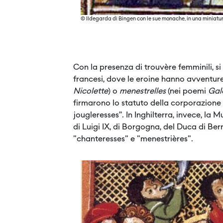
© Ildegarda di Bingen con le sue monache, in una miniatura
Con la presenza di trouvère femminili, s
francesi, dove le eroine hanno avventure 
Nicolette
) o
menestrelles
(nei poemi
Gal
firmarono lo statuto della corporazione
jougleresses”. In Inghilterra, invece, la
di Luigi IX, di Borgogna, del Duca di Be
"chanteresses" e "menestrières".