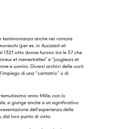
amo testimonianza anche nei
romans
moreschi (per es. in
Aucassin et
nel 1321 otto donne furono tra le 37 che
streus et menestrelles” e “jougleurs et
ne e uomini. Diversi archivi delle corti
l'impiego di una "cantatrix" o di
 temutissimo anno Mille, con lo
le, si giunge anche a un significativo
presentazione dell'esperienza delle
 dal loro punto di vista.