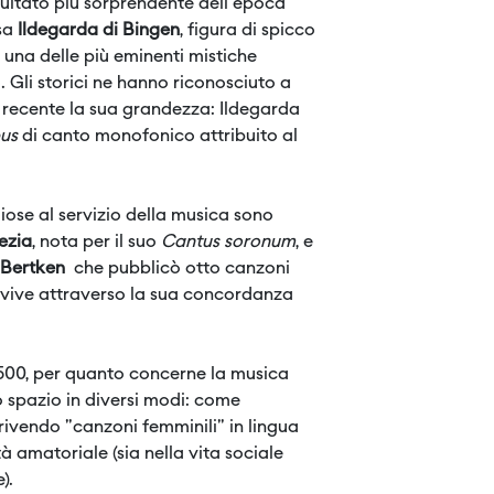
isultato più sorprendente dell'epoca
sa
Ildegarda di Bingen
, figura di spicco
e una delle più eminenti mistiche
o. Gli storici ne hanno riconosciuto a
i recente la sua grandezza: Ildegarda
pus
di canto monofonico attribuito al
giose al servizio della musica sono
ezia
, nota per il suo
Cantus soronum
, e
 Bertken
che pubblicò otto canzoni
vvive attraverso la sua concordanza
 1500, per quanto concerne la musica
 spazio in diversi modi: come
scrivendo "canzoni femminili" in lingua
à amatoriale (sia nella vita sociale
e).