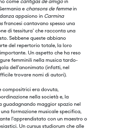
ono come
cantigas de amigo
in
 Germania e
chansons de femme
in
vidanza appaiono in
Carmina
ns
francesi cantavano spesso una
one di tessitura' che racconta una
osto. Sebbene queste abbiano
te del repertorio totale, la loro
importante. Un aspetto che ha reso
 figure femminili nella musica tardo-
ola dell’anonimato (infatti, nel
fficile trovare nomi di autori).
 compositrici era dovuta,
bordinazione nella società e, la
tava guadagnando maggior spazio nel
 una formazione musicale specifica,
rante l’apprendistato con un maestro o
esiastici. Un cursus studiorum che alle