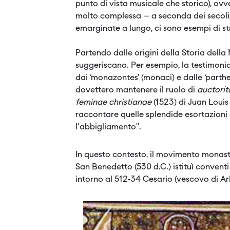
punto di vista musicale che storico), ovv
molto complessa – a seconda dei secoli, 
emarginate a lungo, ci sono esempi di st
Partendo dalle origini della Storia della
suggeriscano. Per esempio, la testimonia
dai ‘monazontes’ (monaci) e dalle ‘parthen
dovettero mantenere il ruolo di
auctori
feminae christianae
(1523) di Juan Louis
raccontare quelle splendide esortazioni de
l'abbigliamento”.
In questo contesto, il movimento monasti
San Benedetto (530 d.C.) istituì convent
intorno al 512-34 Cesario (vescovo di Ar