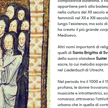
compositrice bizantina. Il r
appartiene però alla bades
nella cultura del XII secolo 
femminili nel XII e XIII secol
lungo l'esistenza, ma solo d
ha creato il più grande
cor
Medioevo.
Altri nomi importanti di reli
quelli di
Santa Brigitta di Sv
della suora olandese
Suster
sacre, la cui melodia sopra
nel
Liederbuch
di Utrecht.
Nel periodo tra il 1000 e il
profana, le donne trovarono
musiciste e intrattenitrici, 
romanza; attraverso l’attivit
urbana che in quella di cort