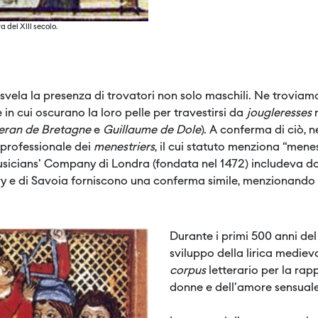
 del XIII secolo.
i svela la presenza di trovatori non solo maschili. Ne trovi
in cui oscurano la loro pelle per travestirsi da
jougleresses
eran de Bretagne
e
Guillaume de Dole
). A conferma di ciò, 
 professionale dei
menestriers
, il cui statuto menziona “mene
 Musicians' Company di Londra (fondata nel 1472) includeva don
rry e di Savoia forniscono una conferma simile, menzionando 
Durante i primi 500 anni del
sviluppo della lirica medieva
corpus
letterario per la rap
donne e dell'amore sensuale,