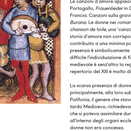
Le canzoni d'amore appai
Portogallo,
Frauenlieder
in
Francia. Canzoni sulla gra
Burana
. Le donne nei
roma
chanson de toile
, una 'canz
storia d'amore non corrisp
contribuito a una minima par
presenza è simbolicamente 
difficile l’individuazione di
medievale è senz’altro la reg
repertorio del XIII è molto di
La scarsa presenza di donne
principalmente, alla loro su
Polifonia, il genere che s
tardo Medioevo, richiedeva
che si poteva assimilare du
all’interno degli organi eccl
donne non era concessa.