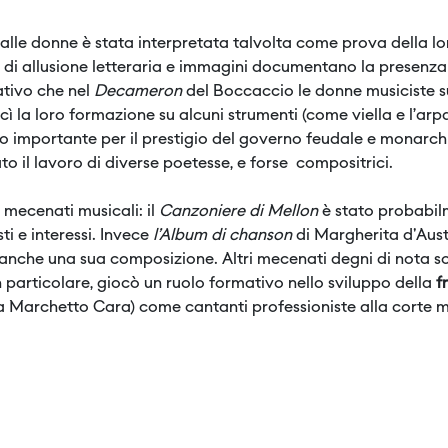
lle donne è stata interpretata talvolta come prova della lo
 di allusione letteraria e immagini documentano la presenza 
ativo che nel
Decameron
del Boccaccio le donne musiciste s
ì la loro formazione su alcuni strumenti (come viella e l’arp
olo importante per il prestigio del governo feudale e monarchi
 il lavoro di diverse poetesse, e forse compositrici.
mecenati musicali: il
Canzoniere di Mellon
è stato probabi
sti e interessi. Invece
l’Album di chanson
di Margherita d'Austr
e anche una sua composizione. Altri mecenati degni di nota s
 in particolare, giocò un ruolo formativo nello sviluppo della
f
a Marchetto Cara) come cantanti professioniste alla corte