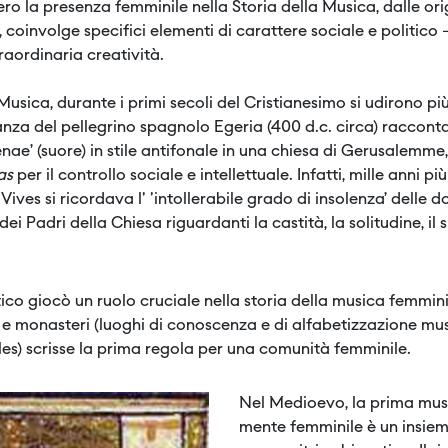
ero la presenza femminile nella Storia della Musica, dalle or
coinvolge specifici elementi di carattere sociale e politico 
raordinaria creatività.
 Musica, durante i primi secoli del Cristianesimo si udirono pi
nza del pellegrino spagnolo Egeria (400 d.c. circa) raccont
ae’ (suore) in stile antifonale in una chiesa di Gerusalemme, 
tas
per il controllo sociale e intellettuale. Infatti, mille anni più
 Vives si ricordava l' 'intollerabile grado di insolenza’ del
i Padri della Chiesa riguardanti la castità, la solitudine, il
co giocò un ruolo cruciale nella storia della musica femmin
i e monasteri (luoghi di conoscenza e di alfabetizzazione mus
les) scrisse la prima regola per una comunità femminile.
Nel Medioevo, la prima mus
mente femminile è un insiem