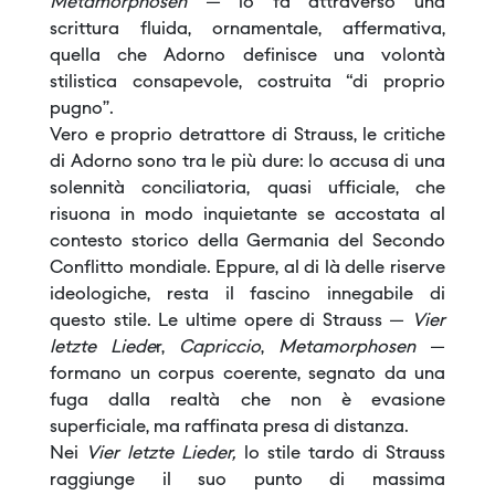
Metamorphosen
— lo fa attraverso una
scrittura fluida, ornamentale, affermativa,
quella che Adorno definisce una volontà
stilistica consapevole, costruita “di proprio
pugno”.
Vero e proprio detrattore di Strauss, le critiche
di Adorno sono tra le più dure: lo accusa di una
solennità conciliatoria, quasi ufficiale, che
risuona in modo inquietante se accostata al
contesto storico della Germania del Secondo
Conflitto mondiale. Eppure, al di là delle riserve
ideologiche, resta il fascino innegabile di
questo stile. Le ultime opere di Strauss —
Vier
letzte Liede
r,
Capriccio
,
Metamorphosen
—
formano un corpus coerente, segnato da una
fuga dalla realtà che non è evasione
superficiale, ma raffinata presa di distanza.
Nei
Vier letzte Lieder,
lo stile tardo di Strauss
raggiunge il suo punto di massima