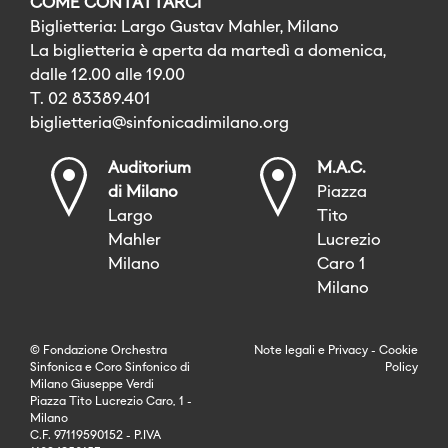
COME CONTATTARCI
Biglietteria: Largo Gustav Mahler, Milano
La biglietteria è aperta da martedì a domenica,
dalle 12.00 alle 19.00
T. 02 83389.401
biglietteria@sinfonicadimilano.org
Auditorium
M.A.C.
di Milano
Piazza
Largo
Tito
Mahler
Lucrezio
Milano
Caro 1
Milano
© Fondazione Orchestra
Note legali
e
Privacy
-
Cookie
Sinfonica e Coro Sinfonico di
Policy
Milano Giuseppe Verdi
Piazza Tito Lucrezio Caro, 1 -
Milano
C.F. 97119590152 - P.IVA