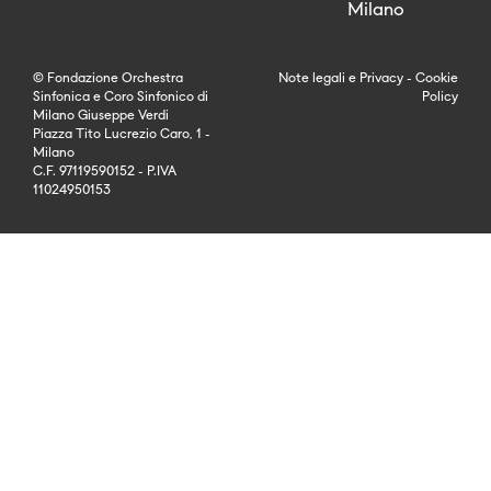
Milano
© Fondazione Orchestra
Note legali
e
Privacy
-
Cookie
Sinfonica e Coro Sinfonico di
Policy
Milano Giuseppe Verdi
Piazza Tito Lucrezio Caro, 1 -
Milano
C.F. 97119590152 - P.IVA
11024950153