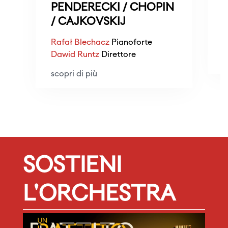
PENDERECKI / CHOPIN
/ CAJKOVSKIJ
M
Rafał Blechacz
Pianoforte
Dawid Runtz
Direttore
s
scopri di più
SOSTIENI
L'ORCHESTRA