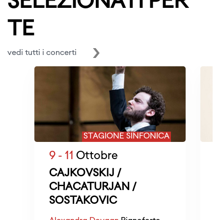
SELEZIONATI PER
TE
vedi tutti i concerti
STAGIONE SINFONICA
9 - 11
Ottobre
1
CAJKOVSKIJ /
CHACATURJAN /
SOSTAKOVIC
R
D