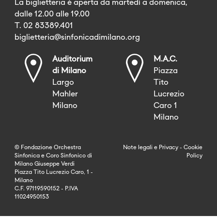
La biglietteria è aperta da martedì a domenica,
dalle 12.00 alle 19.00
T. 02 83389.401
biglietteria@sinfonicadimilano.org
Auditorium
M.A.C.
di Milano
Piazza
Largo
Tito
Mahler
Lucrezio
Milano
Caro 1
Milano
© Fondazione Orchestra
Note legali
e
Privacy
-
Cookie
Sinfonica e Coro Sinfonico di
Policy
Milano Giuseppe Verdi
Piazza Tito Lucrezio Caro, 1 -
Milano
C.F. 97119590152 - P.IVA
11024950153