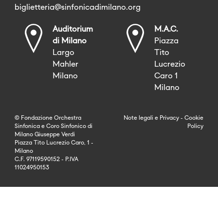
biglietteria@sinfonicadimilano.org
Auditorium
M.A.C.
di Milano
Piazza
Largo
Tito
Mahler
Lucrezio
Milano
Caro 1
Milano
© Fondazione Orchestra
Note legali
e
Privacy
-
Cookie
Sinfonica e Coro Sinfonico di
Policy
Milano Giuseppe Verdi
Piazza Tito Lucrezio Caro, 1 -
Milano
C.F. 97119590152 - P.IVA
11024950153