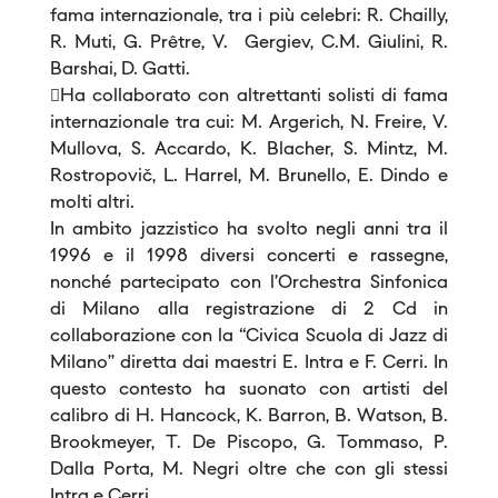
fama internazionale, tra i più celebri: R. Chailly,
R. Muti, G. Prêtre, V. Gergiev, C.M. Giulini, R.
Barshai, D. Gatti.
Ha collaborato con altrettanti solisti di fama
internazionale tra cui: M. Argerich, N. Freire, V.
Mullova, S. Accardo, K. Blacher, S. Mintz, M.
Rostropovič, L. Harrel, M. Brunello, E. Dindo e
molti altri.
In ambito jazzistico ha svolto negli anni tra il
1996 e il 1998 diversi concerti e rassegne,
nonché partecipato con l’Orchestra Sinfonica
di Milano alla registrazione di 2 Cd in
collaborazione con la “Civica Scuola di Jazz di
Milano” diretta dai maestri E. Intra e F. Cerri. In
questo contesto ha suonato con artisti del
calibro di H. Hancock, K. Barron, B. Watson, B.
Brookmeyer, T. De Piscopo, G. Tommaso, P.
Dalla Porta, M. Negri oltre che con gli stessi
Intra e Cerri.