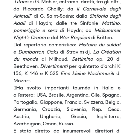
Titano
di G. Mahler, entrambi diretti, tra gli altri,
da Riccardo Chailly; da
Il Carnevale degli
Animali
” di C. Saint-Saéns; dalla
Sinfonia degli
Addii
di Haydn; dalle tre Sinfonie
Mattino,
pomeriggio e sera
di Haydn; da
Midsummer
Night's Dream
e dal
War Requiem
di Britten.
Dal repertorio cameristico:
Histoire du suldat
e
Dumbarton Oaks
di Stravinskij,
La Crèation
du monde
di Milhaud,
Settimino
op. 20 di
Beethoven,
Divertimenti
per quintetto d’archi K
136, K 148 e K 525
Eine kleine Nachtmusik
di
Mozart.
Ha svolto importanti tournée in Italia e
all’estero: USA, Brasile, Argentina, Cile, Spagna,
Portogallo, Giappone, Francia, Svizzera, Belgio,
Germania, Croazia, Slovenia, Rep. Ceca,
Austria, Ungheria, Grecia, Inghilterra,
Azerbaigian, Oman, Russia.
È stato diretto da innumerevoli direttori di