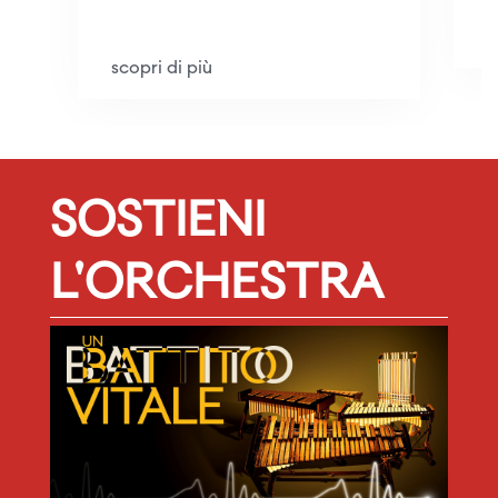
s
scopri di più
SOSTIENI
L'ORCHESTRA