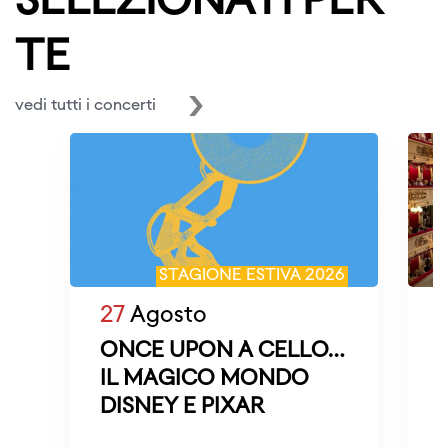
SELEZIONATI PER
TE
vedi tutti i concerti
STAGIONE ESTIVA 2026
27
Agosto
ONCE UPON A CELLO…
IL MAGICO MONDO
DISNEY E PIXAR
M
D