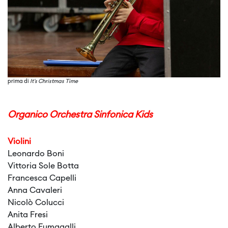
prima di
It's Christmas Time
Organico Orchestra Sinfonica Kids
Violini
Leonardo Boni
Vittoria Sole Botta
Francesca Capelli
Anna Cavaleri
Nicolò Colucci
Anita Fresi
Alberto Fumagalli