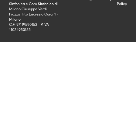
Sinfonica e Coro Sinfonico di
Policy
Milano Giuseppe Verdi
Piazza Tito Lucrezio Caro, 1 -
Milano
C.F. 97119590152 - P.IVA
11024950153