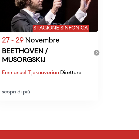
STAGIONE SINFONICA
27 - 29
Novembre
29
Nov
BEETHOVEN /
BARTO
MUSORGSKIJ
SCHU
Emmanuel Tjeknavorian
Direttore
Luca Sant
Emmanuel
scopri di più
scopri di 