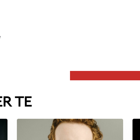
e
ER TE