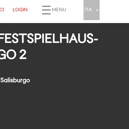
CI
LOGIN
MENU
FESTSPIELHAUS-S
O 2
 Salisburgo