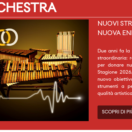
RCHESTRA
NUOVI STR
NUOVA EN
Due anni fa la
straordinaria: 
per donare nuo
Stagione 2026/
nuovo obiettiv
strumenti a p
qualità artistic
SCOPRI DI PI