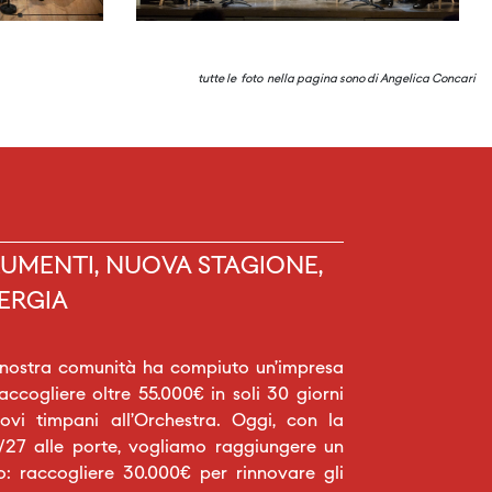
tutte le foto nella pagina sono di Angelica Concari
UMENTI, NUOVA STAGIONE,
ERGIA
 nostra comunità ha compiuto un’impresa
raccogliere oltre 55.000€ in soli 30 giorni
vi timpani all’Orchestra. Oggi, con la
27 alle porte, vogliamo raggiungere un
o: raccogliere 30.000€ per rinnovare gli