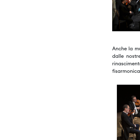
Anche la mu
dalle nostr
rinasciment
fisarmonica