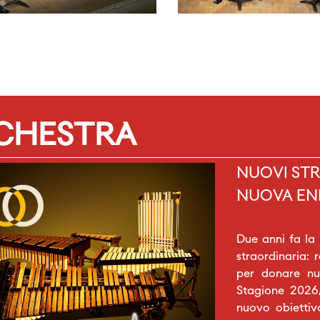
RCHESTRA
NUOVI STR
NUOVA EN
Due anni fa la
straordinaria: 
per donare nuo
Stagione 2026/
nuovo obiettiv