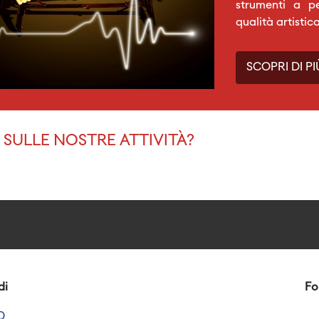
strumenti a p
qualità artistic
SCOPRI DI PI
SULLE NOSTRE ATTIVITÀ?
di
Fo