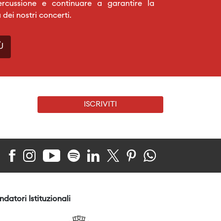
ercussione e continuare a garantire la
a dei nostri concerti.
Ù
ISCRIVITI
ndatori Istituzionali